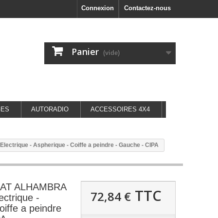
Connexion
Contactez-nous
Panier
(vide)
GES
AUTORADIO
ACCESSOIRES 4X4
ctrique - Aspherique - Coiffe a peindre - Gauche - CIPA
SEAT ALHAMBRA
TTC
72,84 €
ectrique -
oiffe a peindre