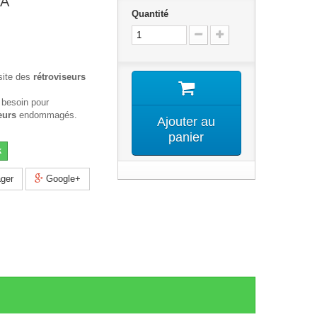
PA
Quantité
site des
rétroviseurs
 besoin pour
eurs
endommagés.
Ajouter au
panier
k
ger
Google+