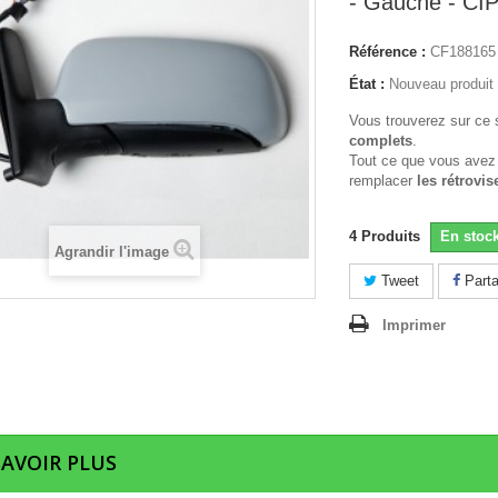
- Gauche - CI
Référence :
CF188165
État :
Nouveau produit
Vous trouverez sur ce 
complets
.
Tout ce que vous avez
remplacer
les rétrovis
4
Produits
En stoc
Agrandir l'image
Tweet
Parta
Imprimer
SAVOIR PLUS