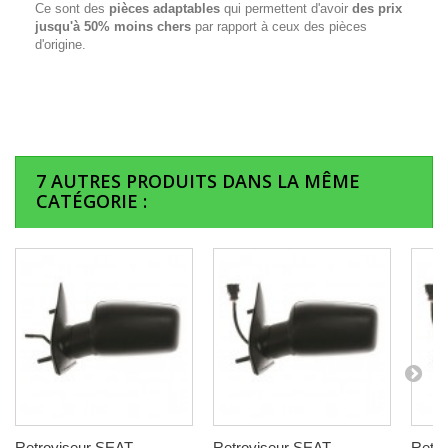
Ce sont des
pièces adaptables
qui permettent d'avoir
des prix
jusqu'à 50% moins chers
par rapport à ceux des pièces
d'origine.
7 AUTRES PRODUITS DANS LA MÊME
CATÉGORIE :
Retroviseur SEAT
Retroviseur SEAT
Retro