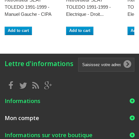
TOLEDO 1991-1999 -
TOLEDO 1991-1999 -
TOLE
Manuel Gauche - CIPA
Electrique - Droit...
Elect
Add to cart
Add to cart
Add 
Lettre d'informations
Informations
Mon compte
Informations sur votre boutique