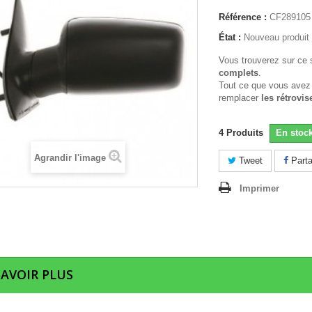
Référence :
CF289105
État :
Nouveau produit
Vous trouverez sur ce 
complets
.
Tout ce que vous avez
remplacer
les rétrovis
4
Produits
En stoc
Agrandir l'image
Tweet
Parta
Imprimer
SAVOIR PLUS