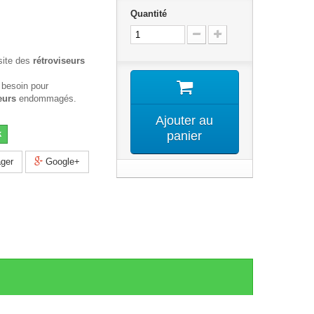
Quantité
site des
rétroviseurs
 besoin pour
eurs
endommagés.
Ajouter au
k
panier
ger
Google+