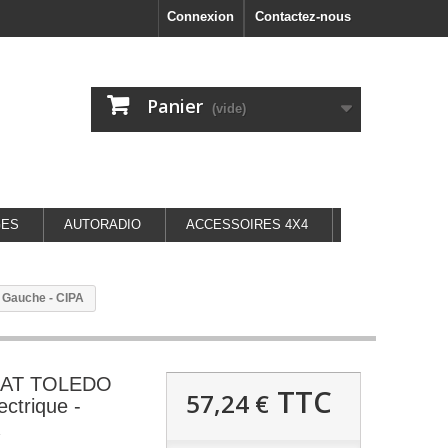
Connexion
Contactez-nous
Panier
(vide)
GES
AUTORADIO
ACCESSOIRES 4X4
 Gauche - CIPA
SEAT TOLEDO
TTC
57,24 €
ectrique -