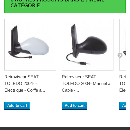
CATÉGORIE :
Retroviseur SEAT
Retroviseur SEAT
Retro
TOLEDO 2004- -
TOLEDO 2004- Manuel a
TOLE
Electrique - Coiffe a...
Cable -...
Elect
Add to cart
Add to cart
Add 