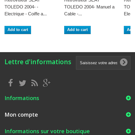
TOLEDO 2004- -
TOLEDO 2004- Manuel a
TOLE
Electrique - Coiffe a...
Cable -...
Elect
Add to cart
Add to cart
Add 
Lettre d'informations
Informations
Mon compte
Informations sur votre boutique