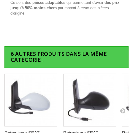
Ce sont des
pièces adaptables
qui permettent d'avoir
des prix
jusqu'à 50% moins chers
par rapport à ceux des pièces
d'origine.
6 AUTRES PRODUITS DANS LA MÊME
CATÉGORIE :
Retroviseur SEAT
Retroviseur SEAT
Retro