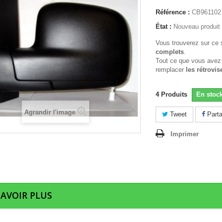
Référence :
CB961102
État :
Nouveau produit
Vous trouverez sur ce 
complets
.
Tout ce que vous avez
remplacer
les rétrovis
4
Produits
En stoc
Agrandir l'image
Tweet
Parta
Imprimer
SAVOIR PLUS