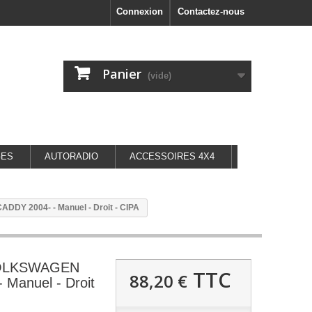
Connexion
Contactez-nous
Panier
(vide)
GES
AUTORADIO
ACCESSOIRES 4X4
DY 2004- - Manuel - Droit - CIPA
 VOLKSWAGEN
TTC
88,20 €
 Manuel - Droit