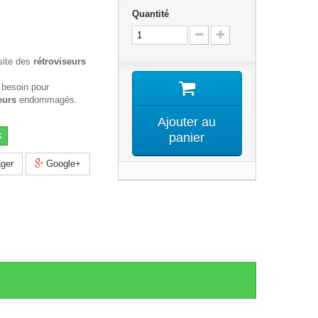
Quantité
site des
rétroviseurs
 besoin pour
eurs
endommagés.
Ajouter au
k
panier
ger
Google+