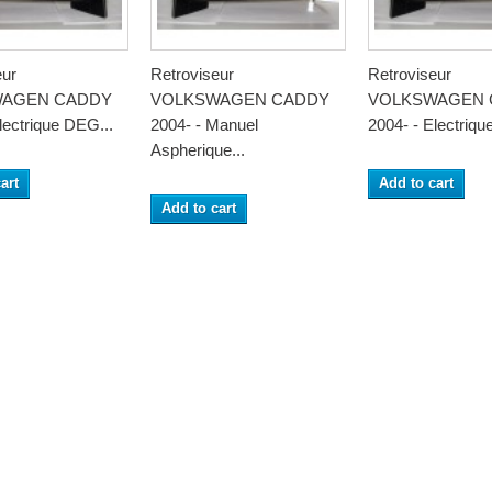
eur
Retroviseur
Retroviseur
WAGEN CADDY
VOLKSWAGEN CADDY
VOLKSWAGEN 
lectrique DEG...
2004- - Manuel
2004- - Electriqu
Aspherique...
art
Add to cart
Add to cart