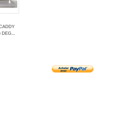
CADDY
e DEG...