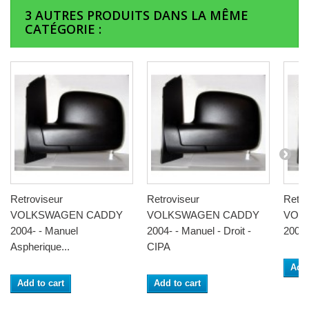
3 AUTRES PRODUITS DANS LA MÊME
CATÉGORIE :
Retroviseur
Retroviseur
Retro
VOLKSWAGEN CADDY
VOLKSWAGEN CADDY
VOL
2004- - Manuel
2004- - Manuel - Droit -
2004-
Aspherique...
CIPA
Add 
Add to cart
Add to cart