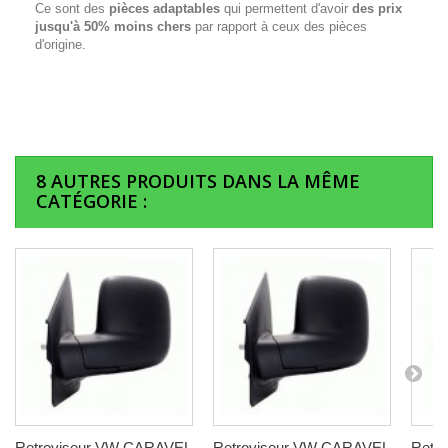
Ce sont des
pièces adaptables
qui permettent d'avoir
des prix
jusqu'à 50% moins chers
par rapport à ceux des pièces
d'origine.
8 AUTRES PRODUITS DANS LA MÊME
CATÉGORIE :
Retroviseur VW CARAVEL
Retroviseur VW CARAVEL
Retr