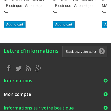
- Electrique - Aspherique
- Electrique - Aspherique
MAN.A
-...
-...
-...
Add to cart
Add to cart
Add 
Lettre d'informations
Informations
Mon compte
Informations sur votre boutique