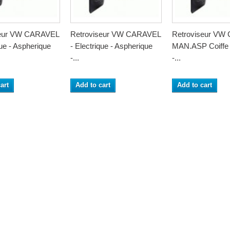
seur VW CARAVEL
Retroviseur VW CARAVEL
Retroviseur VW
que - Aspherique
- Electrique - Aspherique
MAN.ASP Coiffe 
-...
-...
art
Add to cart
Add to cart