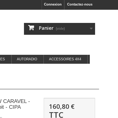
Connexion
Contactez-nous
Panier
(vide)
GES
AUTORADIO
ACCESSOIRES 4X4
VW CARAVEL -
160,80 €
oit - CIPA
TTC