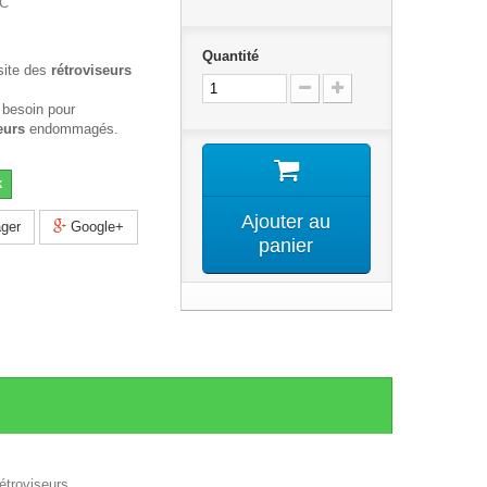
4C
Quantité
site des
rétroviseurs
 besoin pour
eurs
endommagés.
k
Ajouter au
ger
Google+
panier
étroviseurs .