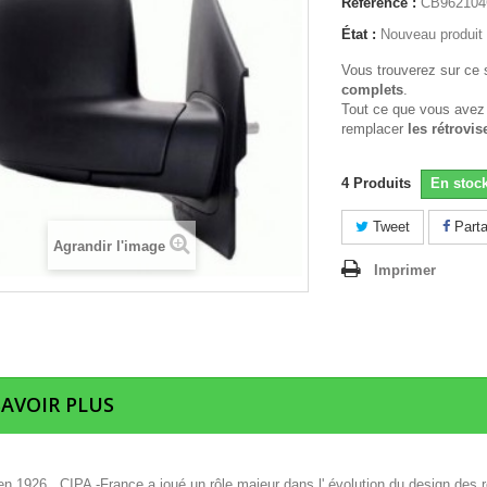
Référence :
CB96210
État :
Nouveau produit
Vous trouverez sur ce 
complets
.
Tout ce que vous avez
remplacer
les rétrovis
4
Produits
En stoc
Tweet
Parta
Agrandir l'image
Imprimer
SAVOIR PLUS
n 1926 , CIPA -France a joué un rôle majeur dans l' évolution du design des r