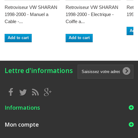
Retroviseur VW SHARAN
Retroviseur VW SHARAN
Retr
1998-2000 - Manuel a
1998-2000 - Electrique -
1998-
Cable -...
Coiffe a...
Add 
Add to cart
Add to cart
Lettre d'informations
Informations
Mon compte