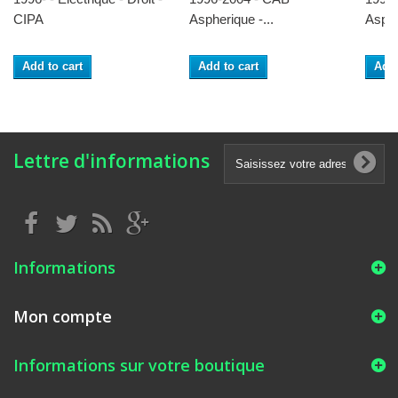
CIPA
Aspherique -...
Asphe
Add to cart
Add to cart
Add 
Lettre d'informations
Informations
Mon compte
Informations sur votre boutique