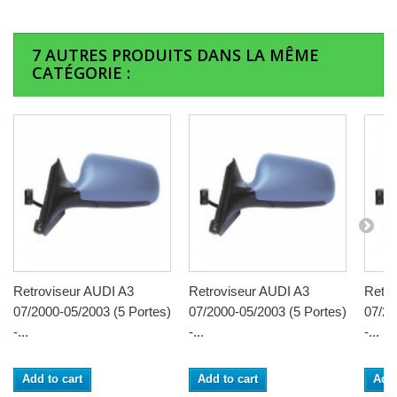
7 AUTRES PRODUITS DANS LA MÊME
CATÉGORIE :
Retroviseur AUDI A3
Retroviseur AUDI A3
Retro
07/2000-05/2003 (5 Portes)
07/2000-05/2003 (5 Portes)
07/20
-...
-...
-...
Add to cart
Add to cart
Add 