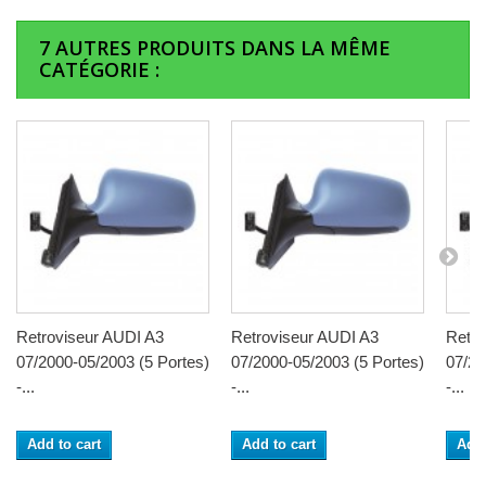
7 AUTRES PRODUITS DANS LA MÊME
CATÉGORIE :
Retroviseur AUDI A3
Retroviseur AUDI A3
Retro
07/2000-05/2003 (5 Portes)
07/2000-05/2003 (5 Portes)
07/20
-...
-...
-...
Add to cart
Add to cart
Add 