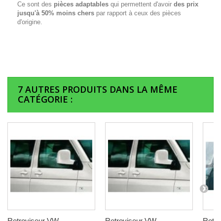
Ce sont des
pièces adaptables
qui permettent d'avoir
des prix
jusqu'à 50% moins chers
par rapport à ceux des pièces
d'origine.
7 AUTRES PRODUITS DANS LA MÊME
CATÉGORIE :
Retroviseur VW
Retroviseur VW
Retr