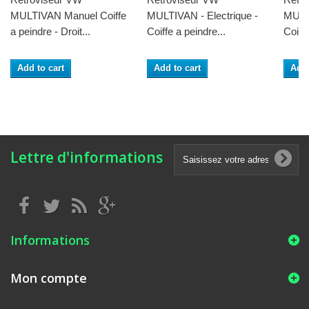
MULTIVAN Manuel Coiffe
MULTIVAN - Electrique -
MULT
a peindre - Droit...
Coiffe a peindre...
Coiffe
Add to cart
Add to cart
Add 
Lettre d'informations
Informations
Mon compte