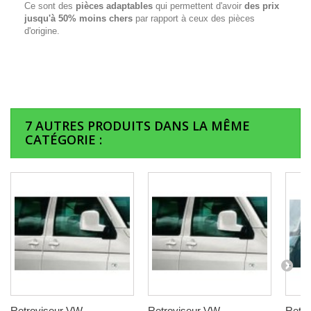
Ce sont des
pièces adaptables
qui permettent d'avoir
des prix
jusqu'à 50% moins chers
par rapport à ceux des pièces
d'origine.
7 AUTRES PRODUITS DANS LA MÊME
CATÉGORIE :
Retroviseur VW
Retroviseur VW
Retr