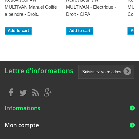
MULTIVAN Manuel Coiffe
MULTIVAN - Electrique -
MULT
a peindre - Droit...
Droit - CIPA
Coiffe
Add to cart
Add to cart
Add 
Lettre d'informations
Informations
Mon compte