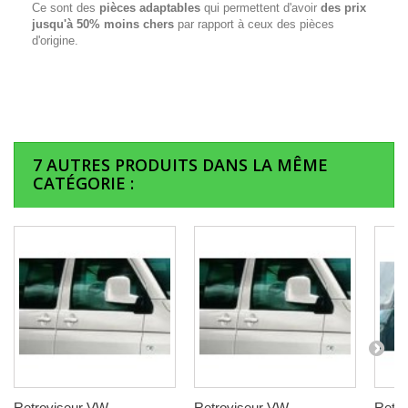
Ce sont des
pièces adaptables
qui permettent d'avoir
des prix
jusqu'à 50% moins chers
par rapport à ceux des pièces
d'origine.
7 AUTRES PRODUITS DANS LA MÊME
CATÉGORIE :
Retroviseur VW
Retroviseur VW
Retr