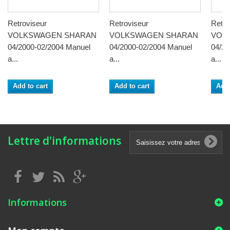
Retroviseur
Retroviseur
Retro
VOLKSWAGEN SHARAN
VOLKSWAGEN SHARAN
VOL
04/2000-02/2004 Manuel
04/2000-02/2004 Manuel
04/20
a...
a...
a...
Add to cart
Add to cart
Add 
Lettre d'informations
Informations