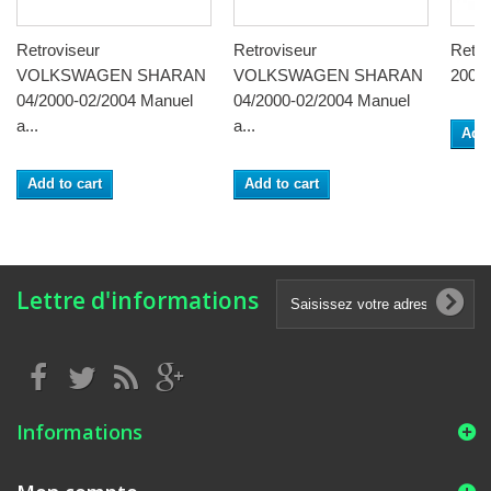
Retroviseur
Retroviseur
Retr
VOLKSWAGEN SHARAN
VOLKSWAGEN SHARAN
2000-
04/2000-02/2004 Manuel
04/2000-02/2004 Manuel
a...
a...
Add 
Add to cart
Add to cart
Lettre d'informations
Informations