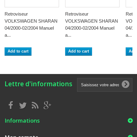
Retroviseur
Retroviseur
Retro
VOLKSWAGEN SHARAN
VOLKSWAGEN SHARAN
VOL
04/2000-02/2004 Manuel
04/2000-02/2004 Manuel
04/20
a...
a...
a...
Add to cart
Add to cart
Add 
Lettre d'informations
Informations