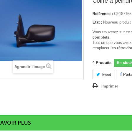
Coiffe a peindr
Référence :
CF187165
État :
Nouveau produit
Vous trouverez sur ce 
complets
.
Tout ce que vous avez
remplacer
les rétrovis
4
Produits
En stoc
Agrandir l'image
Tweet
Parta
Imprimer
SAVOIR PLUS