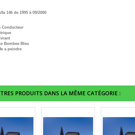
lfa 146 de 1995 à 09/2000
é Conducteur
trique
ivrant
ce Bombee Bleu
fe a peindre
UTRES PRODUITS DANS LA MÊME CATÉGORIE :