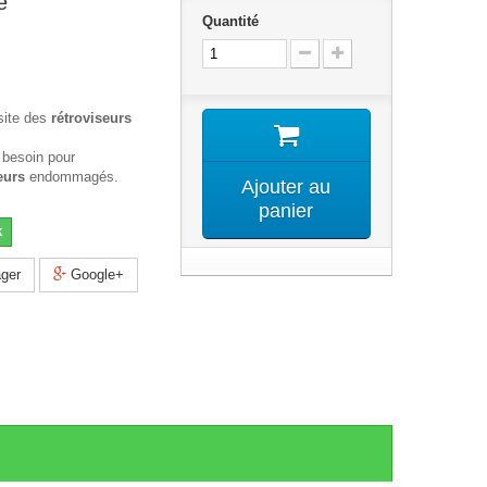
e
Quantité
site des
rétroviseurs
 besoin pour
eurs
endommagés.
Ajouter au
panier
k
ger
Google+