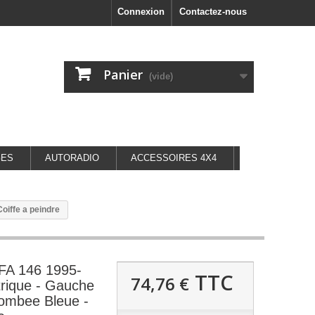
Connexion
Contactez-nous
Panier
(vide)
GES
AUTORADIO
ACCESSOIRES 4X4
oiffe a peindre
LFA 146 1995-
TTC
74,76 €
trique - Gauche
Bombee Bleue -