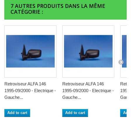
7 AUTRES PRODUITS DANS LA MÊME
CATÉGORIE :
Retroviseur ALFA 146
Retroviseur ALFA 146
Retro
1995-09/2000 - Electrique -
1995-09/2000 - Electrique -
1995-
Gauche...
Gauche...
Gauch
Add to cart
Add to cart
Add 