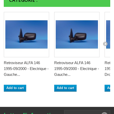
CATÉGORIE :
Retroviseur ALFA 146
Retroviseur ALFA 146
Retro
1995-09/2000 - Electrique -
1995-09/2000 - Electrique -
1995-
Gauche...
Gauche...
Droit.
Add to cart
Add to cart
Add 