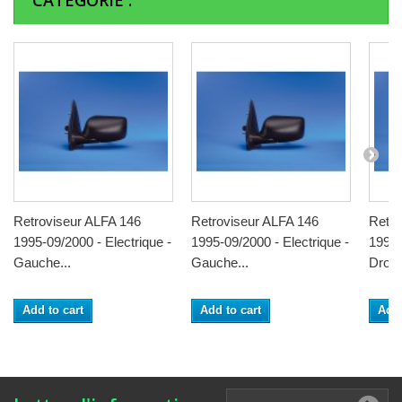
CATÉGORIE :
Retroviseur ALFA 146
Retroviseur ALFA 146
Retro
1995-09/2000 - Electrique -
1995-09/2000 - Electrique -
1995-
Gauche...
Gauche...
Droit.
Add to cart
Add to cart
Add 