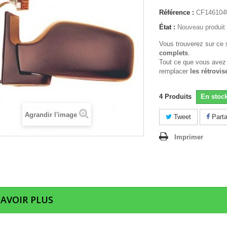
Référence :
CF146104
État :
Nouveau produit
Vous trouverez sur ce 
complets
.
Tout ce que vous avez
remplacer
les rétrovis
4
Produits
En stoc
Agrandir l'image
Tweet
Parta
Imprimer
SAVOIR PLUS