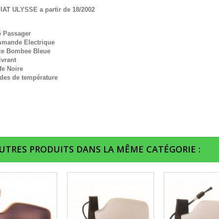
IAT ULYSSE a partir de 18/2002
é Passager
mande Electrique
ce Bombee Bleue
ivrant
fe Noire
des de température
AUTRES PRODUITS DANS LA MÊME CATÉGORIE :