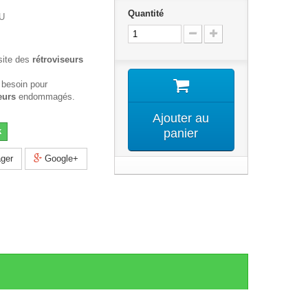
Quantité
U
site des
rétroviseurs
 besoin pour
eurs
endommagés.
Ajouter au
k
panier
ger
Google+