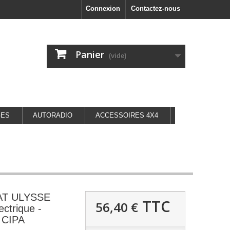
Connexion
Contactez-nous
Panier
(vide)
GES
AUTORADIO
ACCESSOIRES 4X4
IAT ULYSSE
TTC
56,40 €
ectrique -
- CIPA