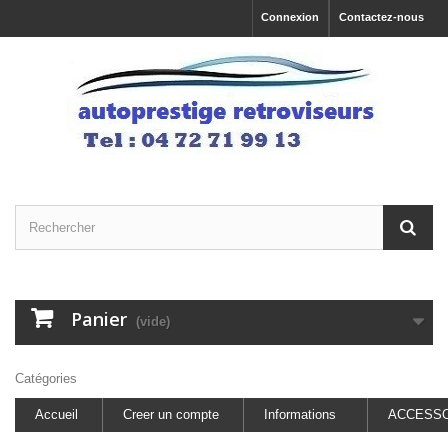
Connexion
Contactez-nous
Panier
(vide)
Catégories
Accueil
Creer un compte
Informations
ACCESSO