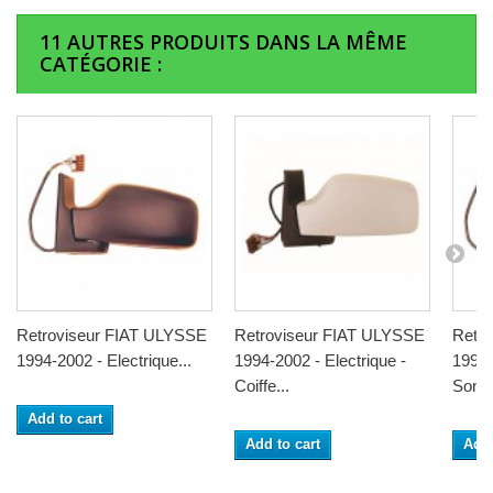
11 AUTRES PRODUITS DANS LA MÊME
CATÉGORIE :
Retroviseur FIAT ULYSSE
Retroviseur FIAT ULYSSE
Retr
1994-2002 - Electrique...
1994-2002 - Electrique -
1994-
Coiffe...
Sonde
Add to cart
Add to cart
Add 