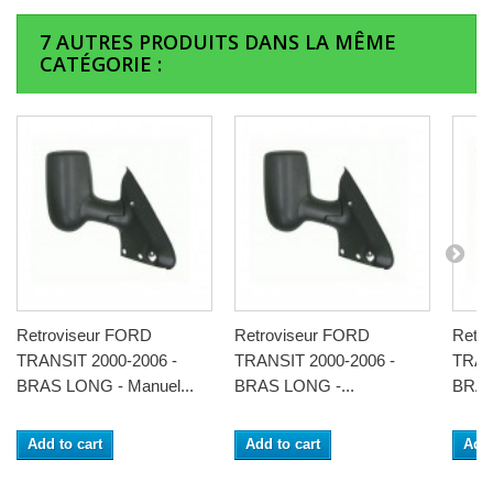
7 AUTRES PRODUITS DANS LA MÊME
CATÉGORIE :
Retroviseur FORD
Retroviseur FORD
Retr
TRANSIT 2000-2006 -
TRANSIT 2000-2006 -
TRAN
BRAS LONG - Manuel...
BRAS LONG -...
BRAS
Add to cart
Add to cart
Add 