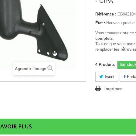
- CIPA
Référence :
CB942104
État :
Nouveau produit
Vous trouverez sur ce 
complets
.
Tout ce que vous avez
remplacer
les rétrovis
4
Produits
En stoc
Agrandir l'image
Tweet
Parta
Imprimer
SAVOIR PLUS