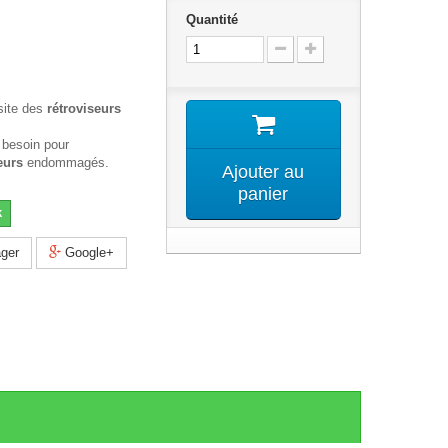
Quantité
site des
rétroviseurs
 besoin pour
eurs
endommagés.
Ajouter au
panier
k
ger
Google+