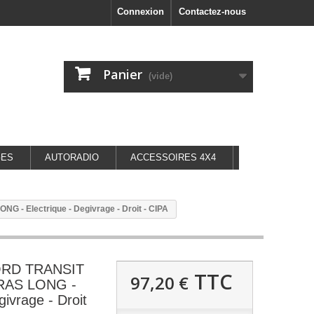
Connexion
Contactez-nous
Panier
(vide)
GES
AUTORADIO
ACCESSOIRES 4X4
 - Electrique - Degivrage - Droit - CIPA
FORD TRANSIT
TTC
97,20 €
BRAS LONG -
givrage - Droit