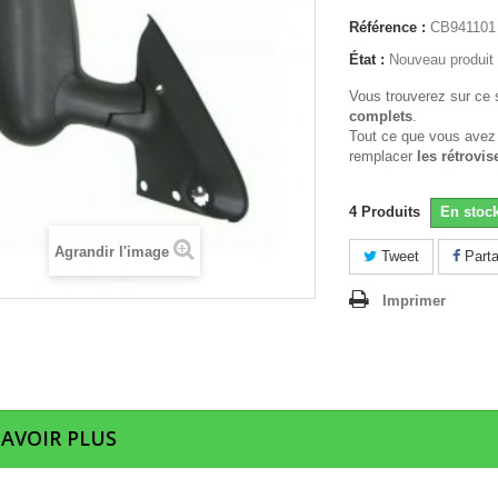
Référence :
CB941101
État :
Nouveau produit
Vous trouverez sur ce 
complets
.
Tout ce que vous avez
remplacer
les rétrovis
4
Produits
En stoc
Agrandir l'image
Tweet
Parta
Imprimer
SAVOIR PLUS