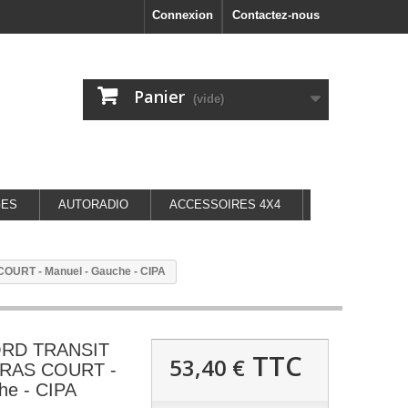
Connexion
Contactez-nous
Panier
(vide)
GES
AUTORADIO
ACCESSOIRES 4X4
OURT - Manuel - Gauche - CIPA
FORD TRANSIT
TTC
53,40 €
 BRAS COURT -
he - CIPA