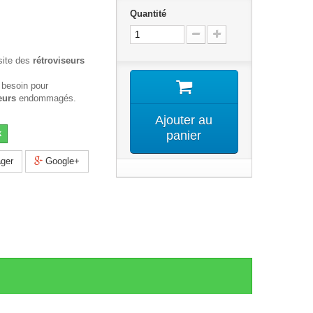
Quantité
site des
rétroviseurs
 besoin pour
eurs
endommagés.
Ajouter au
k
panier
ger
Google+