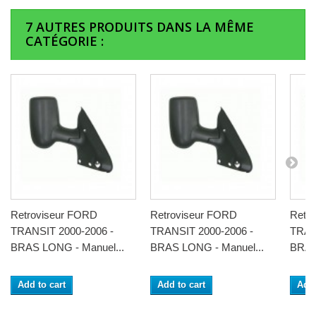
7 AUTRES PRODUITS DANS LA MÊME
CATÉGORIE :
Retroviseur FORD
Retroviseur FORD
Retr
TRANSIT 2000-2006 -
TRANSIT 2000-2006 -
TRAN
BRAS LONG - Manuel...
BRAS LONG - Manuel...
BRAS
Add to cart
Add to cart
Add 