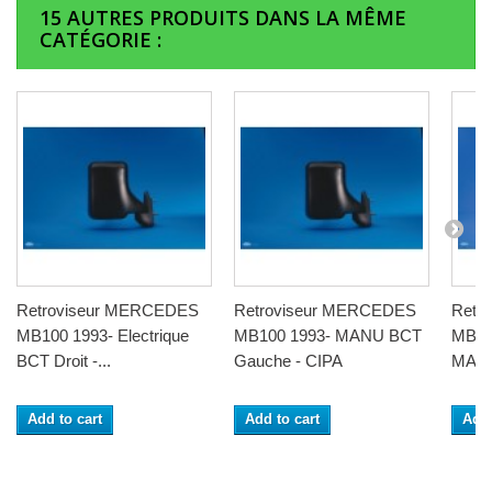
15 AUTRES PRODUITS DANS LA MÊME
CATÉGORIE :
Retroviseur MERCEDES
Retroviseur MERCEDES
Retr
MB100 1993- Electrique
MB100 1993- MANU BCT
MB10
BCT Droit -...
Gauche - CIPA
MANU
Add to cart
Add to cart
Add 