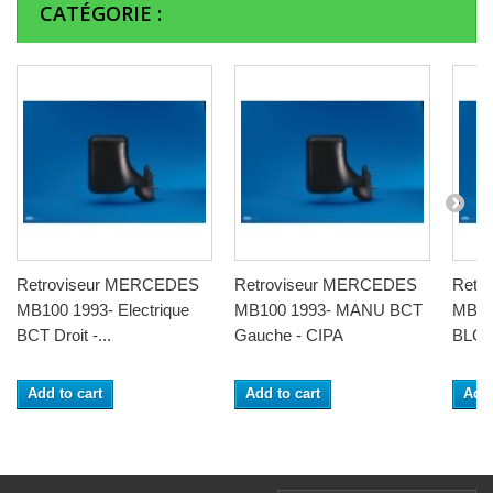
CATÉGORIE :
Retroviseur MERCEDES
Retroviseur MERCEDES
Retr
MB100 1993- Electrique
MB100 1993- MANU BCT
MB100
BCT Droit -...
Gauche - CIPA
BLG..
Add to cart
Add to cart
Add 