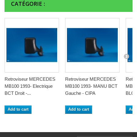
CATÉGORIE :
Retroviseur MERCEDES
Retroviseur MERCEDES
Retr
MB100 1993- Electrique
MB100 1993- MANU BCT
MB100
BCT Droit -...
Gauche - CIPA
BLG..
Add to cart
Add to cart
Add 