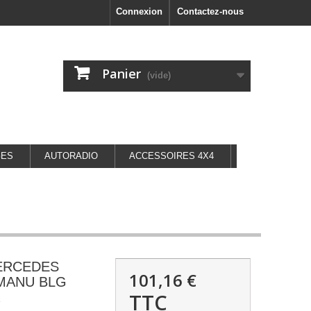
Connexion
Contactez-nous
Panier
(vide)
GES
AUTORADIO
ACCESSOIRES 4X4
MERCEDES
101,16 €
 MANU BLG
TTC