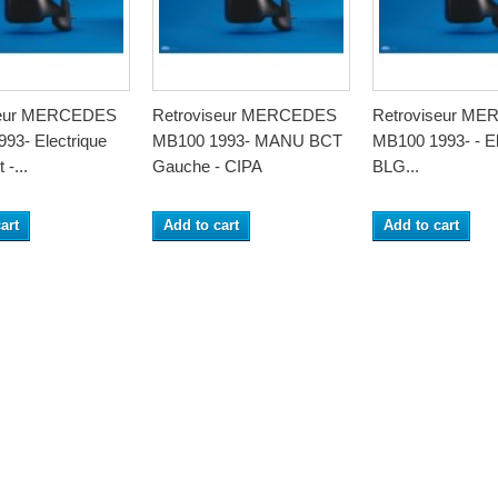
seur MERCEDES
Retroviseur MERCEDES
Retroviseur M
93- Electrique
MB100 1993- MANU BCT
MB100 1993- - El
 -...
Gauche - CIPA
BLG...
art
Add to cart
Add to cart