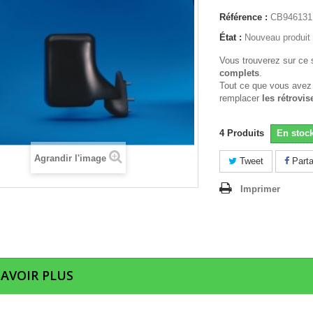
Référence :
CB946131
État :
Nouveau produit
Vous trouverez sur ce 
complets
.
Tout ce que vous avez
remplacer
les rétrovis
4
Produits
En stoc
Agrandir l'image
Tweet
Parta
Imprimer
SAVOIR PLUS