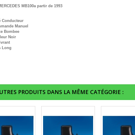
MERCEDES MB100a partir de 1993
é Conducteur
mande Manuel
ce Bombee
leur Noir
ivrant
s Long
AUTRES PRODUITS DANS LA MÊME CATÉGORIE :