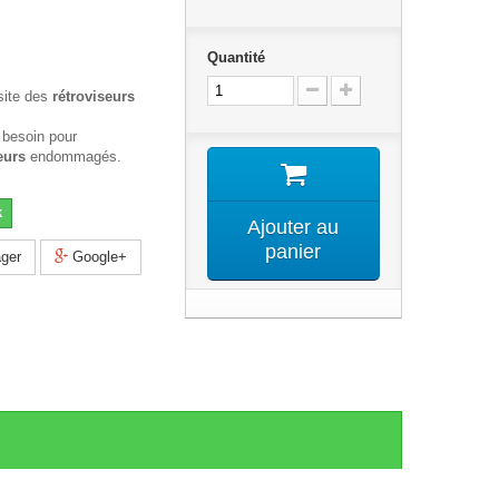
Quantité
site des
rétroviseurs
 besoin pour
eurs
endommagés.
k
Ajouter au
panier
ger
Google+