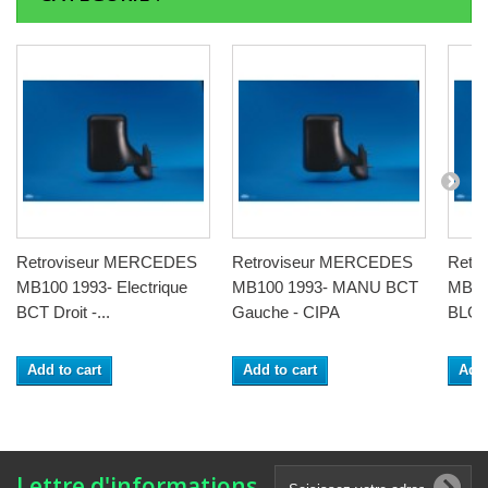
Retroviseur MERCEDES
Retroviseur MERCEDES
Retr
MB100 1993- Electrique
MB100 1993- MANU BCT
MB100
BCT Droit -...
Gauche - CIPA
BLG..
Add to cart
Add to cart
Add 
Lettre d'informations